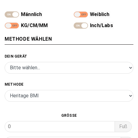
Männlich
Weiblich
KG/CM/MM
Inch/Labs
METHODE WÄHLEN
DEIN GERÄT
- Alle Produkte
- Springseil
METHODE
- Fitness Maßband
- Caliper
GRÖSSE
Fuß