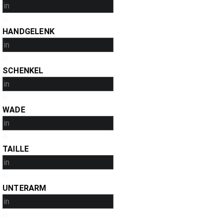
in
HANDGELENK
in
SCHENKEL
in
WADE
in
TAILLE
in
UNTERARM
in