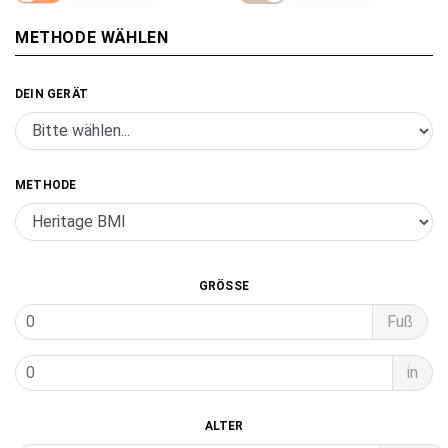
METHODE WÄHLEN
DEIN GERÄT
- Alle Produkte
- Springseil
METHODE
- Fitness Maßband
- Caliper
GRÖSSE
Fuß
in
ALTER