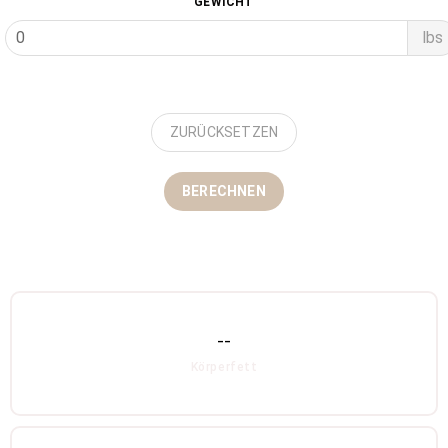
GEWICHT
lbs
ZURÜCKSETZEN
BERECHNEN
--
Körperfett