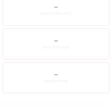
--
Gewicht Ohne Fett
--
Reine Fettmasse
--
Klassifizierung
Deine Daten werden nur für die Berechnugn verwendet. Cravallo speichert keine Ergebnisse.