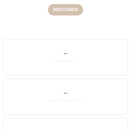
BERECHNEN
--
Körperfett
--
Gewicht Ohne Fett