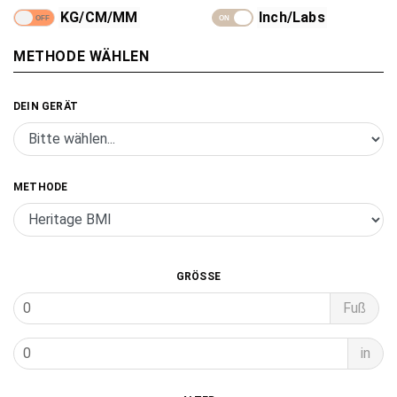
KG/CM/MM
Inch/Labs
METHODE WÄHLEN
DEIN GERÄT
- Alle Produkte
- Springseil
METHODE
- Fitness Maßband
- Caliper
GRÖSSE
Fuß
in