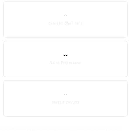
--
Gewicht Ohne Fett
--
Reine Fettmasse
--
Klassifizierung
Deine Daten werden nur für die Berechnugn verwendet. Cravallo speichert keine Ergebnisse.