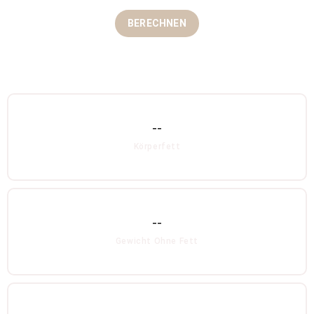
BERECHNEN
--
Körperfett
--
Gewicht Ohne Fett