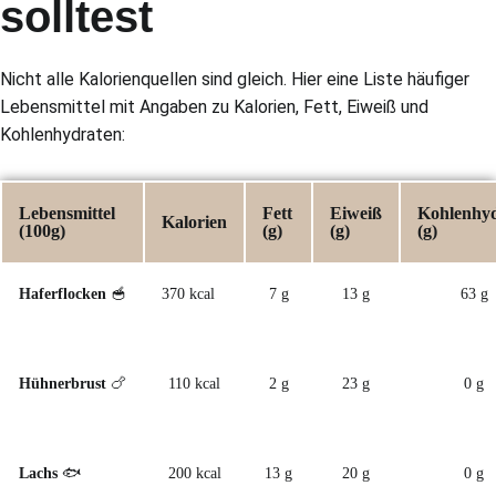
solltest
Nicht alle Kalorienquellen sind gleich. Hier eine Liste häufiger
Lebensmittel mit Angaben zu Kalorien, Fett, Eiweiß und
Kohlenhydraten:
Lebensmittel
Fett
Eiweiß
Kohlenhyd
Kalorien
(100g)
(g)
(g)
(g)
Haferflocken
🥣
370 kcal
7 g
13 g
63 g
Hühnerbrust
🍗
110 kcal
2 g
23 g
0 g
Lachs
🐟
200 kcal
13 g
20 g
0 g