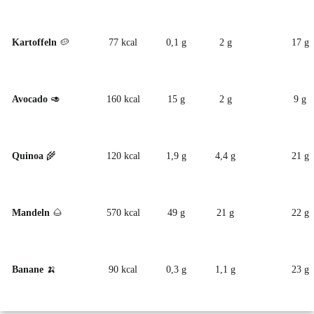
Kartoffeln
🥔
77 kcal
0,1 g
2 g
17 g
Avocado
🥑
160 kcal
15 g
2 g
9 g
Quinoa
🌾
120 kcal
1,9 g
4,4 g
21 g
Mandeln
🌰
570 kcal
49 g
21 g
22 g
Banane
🍌
90 kcal
0,3 g
1,1 g
23 g