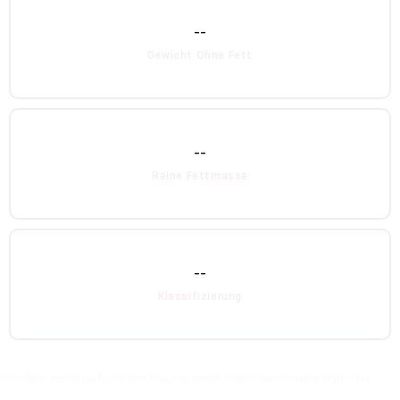
--
Gewicht Ohne Fett
--
Reine Fettmasse
--
Klassifizierung
Deine Daten werden nur für die Berechnugn verwendet. Cravallo speichert keine Ergebnisse.