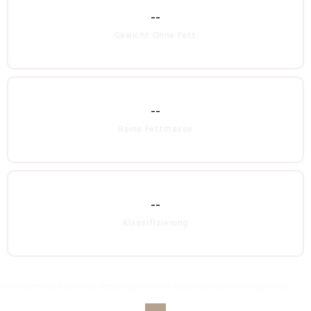
--
Gewicht Ohne Fett
--
Reine Fettmasse
--
Klassifizierung
Deine Daten werden nur für die Berechnugn verwendet. Cravallo speichert keine Ergebnisse.