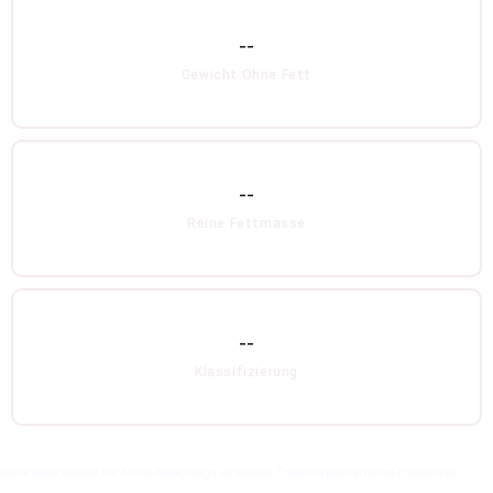
--
Gewicht Ohne Fett
--
Reine Fettmasse
--
Klassifizierung
Deine Daten werden nur für die Berechnugn verwendet. Cravallo speichert keine Ergebnisse.