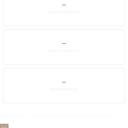
--
Gewicht Ohne Fett
--
Reine Fettmasse
--
Klassifizierung
Deine Daten werden nur für die Berechnugn verwendet. Cravallo speichert keine Ergebnisse.