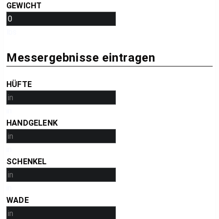
GEWICHT
lbs
Messergebnisse eintragen
HÜFTE
in
HANDGELENK
in
SCHENKEL
in
WADE