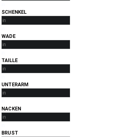
in
SCHENKEL
in
WADE
in
TAILLE
in
UNTERARM
in
NACKEN
in
BRUST