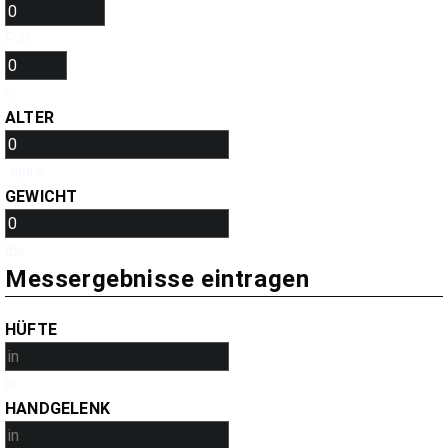
Fuß
in
ALTER
Jahre
GEWICHT
lbs
Messergebnisse eintragen
HÜFTE
in
HANDGELENK