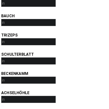
in
BAUCH
in
TRIZEPS
in
SCHULTERBLATT
in
BECKENKAMM
in
ACHSELHÖHLE
in