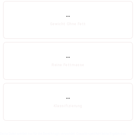
--
Gewicht Ohne Fett
--
Reine Fettmasse
--
Klassifizierung
Deine Daten werden nur für die Berechnugn verwendet. Cravallo speichert keine Ergebnisse.