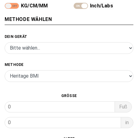
KG/CM/MM
Inch/Labs
METHODE WÄHLEN
DEIN GERÄT
- Alle Produkte
- Springseil
METHODE
- Fitness Maßband
- Caliper
GRÖSSE
Fuß
in