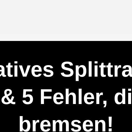
tives Splittr
& 5 Fehler, d
bremsen!