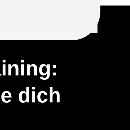
aining:
ie dich