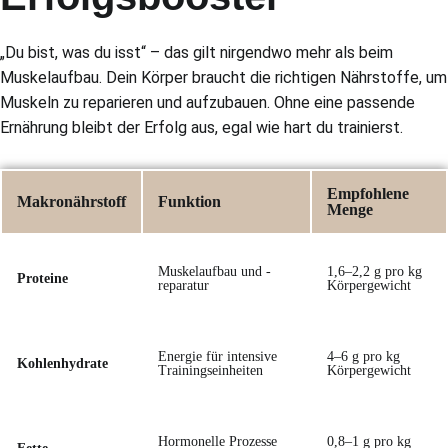
„Du bist, was du isst“ – das gilt nirgendwo mehr als beim
Muskelaufbau. Dein Körper braucht die richtigen Nährstoffe, um
Muskeln zu reparieren und aufzubauen. Ohne eine passende
Ernährung bleibt der Erfolg aus, egal wie hart du trainierst.
Empfohlene
Makronährstoff
Funktion
Menge
Muskelaufbau und -
1,6–2,2 g pro kg
Proteine
reparatur
Körpergewicht
Energie für intensive
4–6 g pro kg
Kohlenhydrate
Trainingseinheiten
Körpergewicht
Hormonelle Prozesse
0,8–1 g pro kg